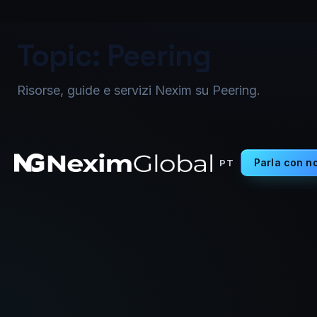
Topic: Peering
Risorse, guide e servizi Nexim su Peering.
Parla con no
PT