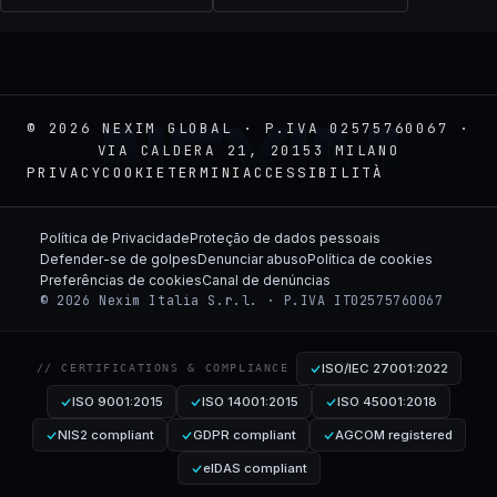
NEXIM
© 2026 NEXIM GLOBAL · P.IVA 02575760067 ·
VIA CALDERA 21, 20153 MILANO
PRIVACY
COOKIE
TERMINI
ACCESSIBILITÀ
Política de Privacidade
Proteção de dados pessoais
Defender-se de golpes
Denunciar abuso
Política de cookies
Preferências de cookies
Canal de denúncias
© 2026 Nexim Italia S.r.l. · P.IVA IT02575760067
ISO/IEC 27001:2022
// CERTIFICATIONS & COMPLIANCE
ISO 9001:2015
ISO 14001:2015
ISO 45001:2018
NIS2 compliant
GDPR compliant
AGCOM registered
eIDAS compliant