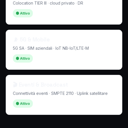
Colocation TIER III · cloud privato · DR
🟢 Attivo
📡 5G & Mobile
5G SA · SIM aziendali · IoT NB-IoT/LTE-M
🟢 Attivo
🎬 Eventi & Broadcast
Connettività eventi · SMPTE 2110 · Uplink satellitare
🟢 Attivo