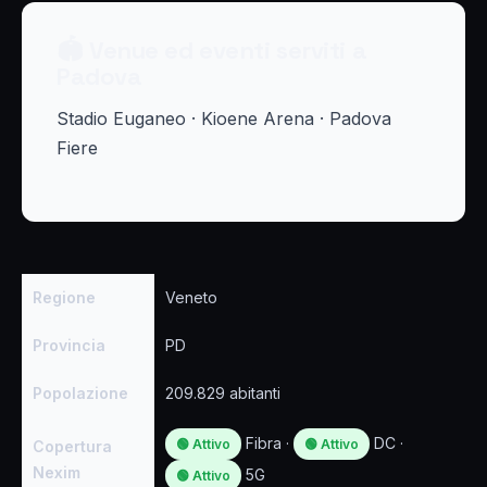
🏟 Venue ed eventi serviti a
Padova
Stadio Euganeo · Kioene Arena · Padova
Fiere
Regione
Veneto
Provincia
PD
Popolazione
209.829 abitanti
Fibra ·
DC ·
🟢 Attivo
🟢 Attivo
Copertura
Nexim
5G
🟢 Attivo