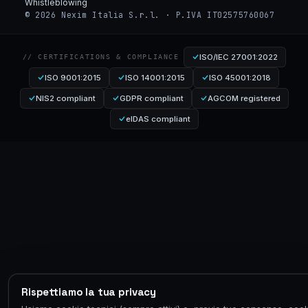
Whistleblowing
© 2026 Nexim Italia S.r.l. · P.IVA IT02575760067
ISO/IEC 27001:2022
// CERTIFICATIONS & COMPLIANCE
ISO 9001:2015
ISO 14001:2015
ISO 45001:2018
NIS2 compliant
GDPR compliant
AGCOM registered
eIDAS compliant
Rispettiamo la tua privacy