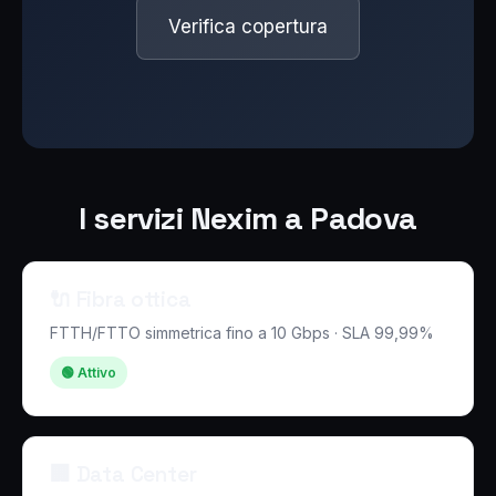
Verifica copertura
I servizi Nexim a Padova
🔌 Fibra ottica
FTTH/FTTO simmetrica fino a 10 Gbps · SLA 99,99%
🟢 Attivo
🏢 Data Center