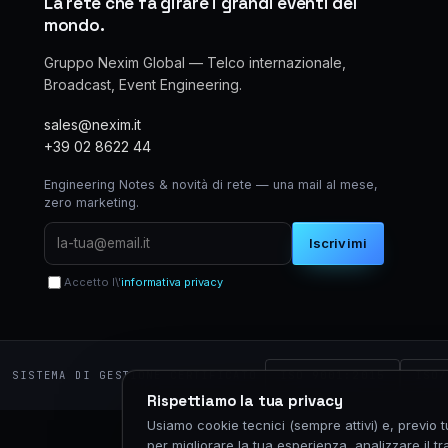
La rete che fa girare i grandi eventi del
mondo.
Gruppo Nexim Global — Telco internazionale,
Broadcast, Event Engineering.
sales@nexim.it
+39 02 8622 44
Engineering Notes & novità di rete — una mail al mese,
zero marketing.
Iscrivimi
Accetto l\'
informativa privacy
ISO 9001:2015
ISO/
SISTEMA DI GESTIONE CERTIFICATO
Rispettiamo la tua privacy
Usiamo cookie tecnici (sempre attivi) e, previo 
per migliorare la tua esperienza, analizzare il tra