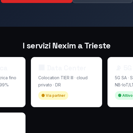
I servizi Nexim a Trieste
ica
🏢 Data Center
📡 5G
ica fino
Colocation TIER III · cloud
5G SA · S
9,99%
privato · DR
NB-IoT/
🟡 Via partner
🟢 Attivo