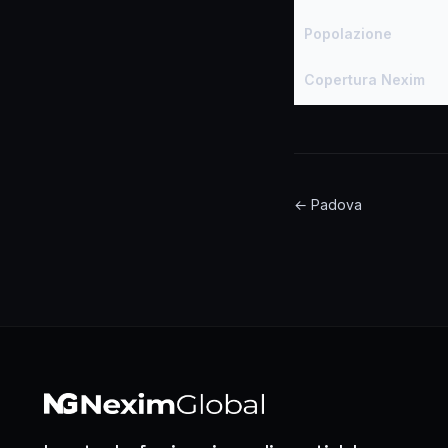
Popolazione
Copertura Nexim
← Padova