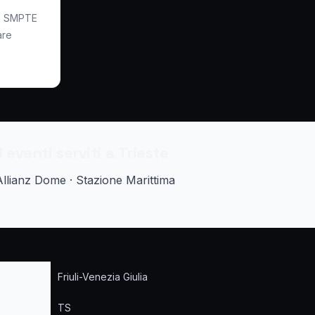
 · SMPTE
are
eventi serviti a Trieste
Allianz Dome · Stazione Marittima
Friuli-Venezia Giulia
TS