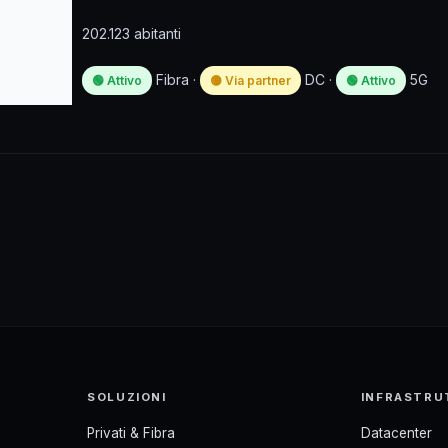
202.123 abitanti
Fibra ·
DC ·
5G
🟢 Attivo
🟡 Via partner
🟢 Attivo
SOLUZIONI
INFRASTRU
Privati & Fibra
Datacenter