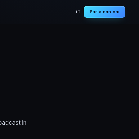
Parla con noi
IT
roadcast in