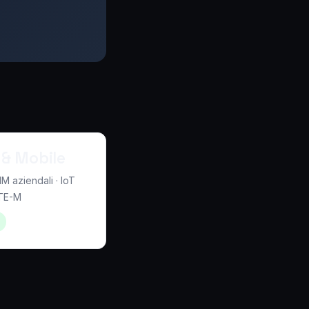
 & Mobile
IM aziendali · IoT
LTE-M