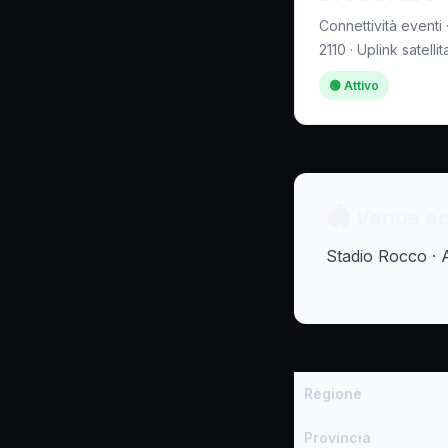
Connettività eventi
2110 · Uplink satellit
🟢 Attivo
🏟 Venue ed 
Stadio Rocco · 
Regione
Provincia