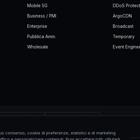
Mobile 5G
DDoS Protect
Business / PMI
ArgoCDN
Enterprise
Broadcast
Pubblica Amm.
Temporary
Wholesale
Event Engine
NEXI
IEC 20000-1:2018
ISO/IEC 27001:2022
tuo consenso, cookie di preferenze, statistici e di marketing
ffico e personalizzare contenuti. Puoi accettare tutti, rifiutarli