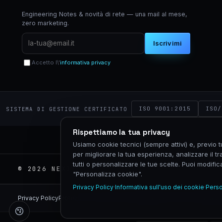
Engineering Notes & novità di rete — una mail al mese,
zero marketing.
Iscrivimi
Accetto l\'
informativa privacy
ISO 9001:2015
ISO/
SISTEMA DI GESTIONE CERTIFICATO
Rispettiamo la tua privacy
Usiamo cookie tecnici (sempre attivi) e, previo 
per migliorare la tua esperienza, analizzare il tra
tutti o personalizzare le tue scelte. Puoi modif
© 2026 NEXIM GLOBAL · P.IVA 02575760067 · 
"Personalizza cookie".
Privacy Policy
·
Informativa sull'uso dei cookie
·
Perso
Privacy Policy
Protezione dei dati personali
Difendersi dalle truffe
Segn