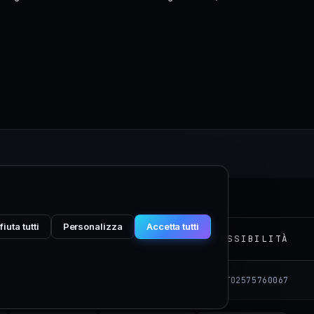
M
fiuta tutti
Personalizza
Accetta tutti
PRIVACY
COOKIE
TERMINI
ACCESSIBILITÀ
© 2026 Nexim Italia S.r.l. · P.IVA IT02575760067
g