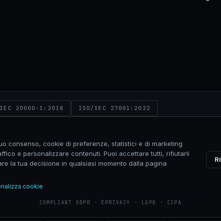
NEXI
IEC 20000-1:2018
ISO/IEC 27001:2022
tuo consenso, cookie di preferenze, statistici e di marketing
ffico e personalizzare contenuti. Puoi accettare tutti, rifiutarli
Ri
icare la tua decisione in qualsiasi momento dalla pagina
VIA CALDERA 21, 20153 MILANO
nalizza cookie
ala abuso
Informativa sull'uso dei cookie
Personalizza cookie
Whistleblowin
COMPLIANT GDPR · EPRIVACY · LGPD · CCPA