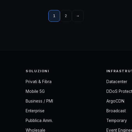
1
2
→
SOLUZIONI
INFRASTRU
Privati & Fibra
Datacenter
Mobile 5G
DDoS Protect
Business / PMI
ArgoCDN
Enterprise
Broadcast
Pubblica Amm.
Temporary
Wholesale
Event Engine