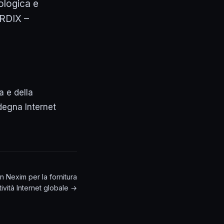
ologica e
ARDIX –
a e della
degna Internet
 Nexim per la fornitura
tività Internet globale →