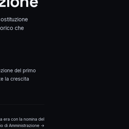
azione
costituzione
torico che
uzione del primo
e la crescita
a era con la nomina del
io di Amministrazione →