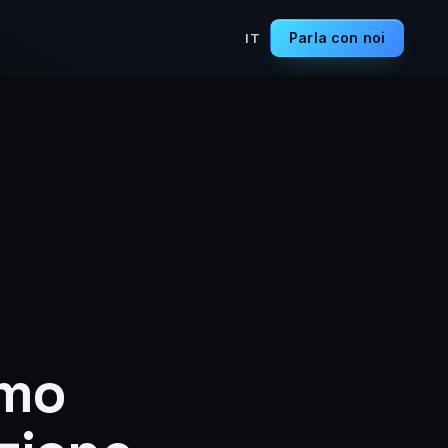
Parla con noi
IT
imo