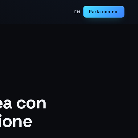
Parla con noi
EN
lea con
ione