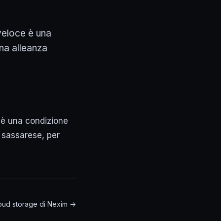
veloce è una
Una alleanza
 è una condizione
a sassarese, per
 cloud storage di Nexim →