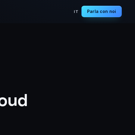
Parla con noi
IT
loud