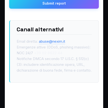
Submit report
Canali alternativi
Email diretta:
abuse@nexim.it
Emergenze attive (DDoS, phishing massivo):
NOC 24/7
+39 02 8622 44
Notifiche DMCA secondo 17 U.S.C. § 512(c)
(3): includere identificazione opera, URL,
dichiarazione di buona fede, firma e contatto.