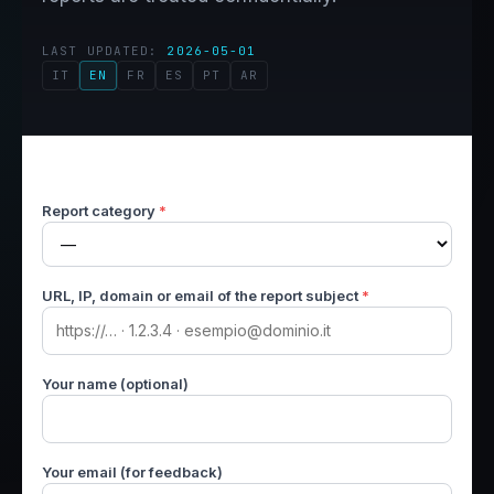
LAST UPDATED:
2026-05-01
IT
EN
FR
ES
PT
AR
Report category
*
URL, IP, domain or email of the report subject
*
Your name (optional)
Your email (for feedback)