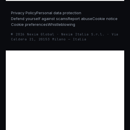
Privacy Policy
Personal data protection
Defend yourself against scams
Report abuse
Cookie notice
Cookie preferences
Whistleblowing
© 2026 Nexim Global · Nexim Italia S.r.l. · Via
Caldera 21, 20153 Milano — Italia