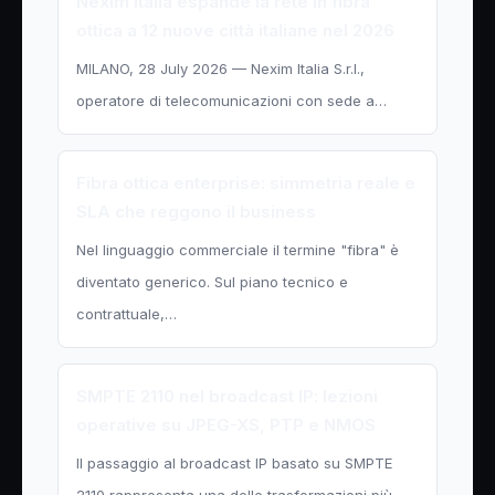
Nexim Italia espande la rete in fibra
ottica a 12 nuove città italiane nel 2026
MILANO, 28 July 2026 — Nexim Italia S.r.l.,
operatore di telecomunicazioni con sede a…
Fibra ottica enterprise: simmetria reale e
SLA che reggono il business
Nel linguaggio commerciale il termine "fibra" è
diventato generico. Sul piano tecnico e
contrattuale,…
SMPTE 2110 nel broadcast IP: lezioni
operative su JPEG-XS, PTP e NMOS
Il passaggio al broadcast IP basato su SMPTE
2110 rappresenta una delle trasformazioni più…