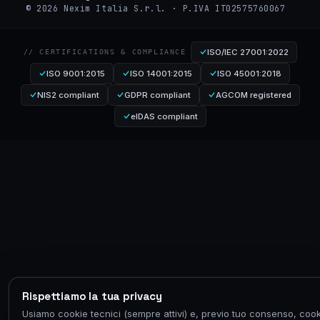
© 2026 Nexim Italia S.r.l. · P.IVA IT02575760067
ISO/IEC 27001:2022
// CERTIFICATIONS & COMPLIANCE
ISO 9001:2015
ISO 14001:2015
ISO 45001:2018
NIS2 compliant
GDPR compliant
AGCOM registered
eIDAS compliant
Rispettiamo la tua privacy
Usiamo cookie tecnici (sempre attivi) e, previo tuo consenso, cook