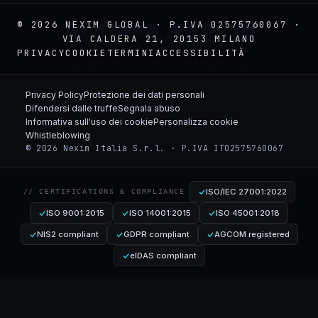
NEXIM
© 2026 NEXIM GLOBAL · P.IVA 02575760067 ·
VIA CALDERA 21, 20153 MILANO
PRIVACY
COOKIE
TERMINI
ACCESSIBILITÀ
Privacy Policy
Protezione dei dati personali
Difendersi dalle truffe
Segnala abuso
Informativa sull'uso dei cookie
Personalizza cookie
Whistleblowing
© 2026 Nexim Italia S.r.l. · P.IVA IT02575760067
ISO/IEC 27001:2022
// CERTIFICATIONS & COMPLIANCE
ISO 9001:2015
ISO 14001:2015
ISO 45001:2018
NIS2 compliant
GDPR compliant
AGCOM registered
eIDAS compliant