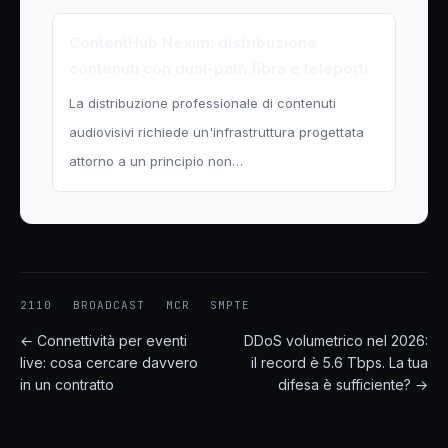
ContentHub Nexim: distribuzione
contenuti con dual-path fibra e teleporti
La distribuzione professionale di contenuti
audiovisivi richiede un'infrastruttura progettata
attorno a un principio non…
2110
BROADCAST
MCR
SMPTE
← Connettività per eventi
DDoS volumetrico nel 2026:
live: cosa cercare davvero
il record è 5.6 Tbps. La tua
in un contratto
difesa è sufficiente? →