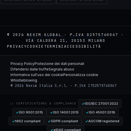
NEXIM
© 2026 NEXIM GLOBAL · P.IVA 02575760067 ·
VIA CALDERA 21, 20153 MILANO
PRIVACY
COOKIE
TERMINI
ACCESSIBILITÀ
Privacy Policy
Protezione dei dati personali
Difendersi dalle truffe
Segnala abuso
Informativa sull'uso dei cookie
Personalizza cookie
Whistleblowing
© 2026 Nexim Italia S.r.l. · P.IVA IT02575760067
ISO/IEC 27001:2022
// CERTIFICATIONS & COMPLIANCE
ISO 9001:2015
ISO 14001:2015
ISO 45001:2018
NIS2 compliant
GDPR compliant
AGCOM registered
eIDAS compliant