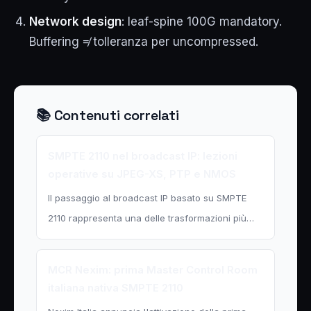
Network design
: leaf-spine 100G mandatory.
Buffering ≠ tolleranza per uncompressed.
📚 Contenuti correlati
SMPTE 2110 nel broadcast IP: lezioni
operative su JPEG-XS, PTP e NMOS
Il passaggio al broadcast IP basato su SMPTE
2110 rappresenta una delle trasformazioni più…
MCR Nexim: prima Master Control Room
italiana nativa SMPTE 2110