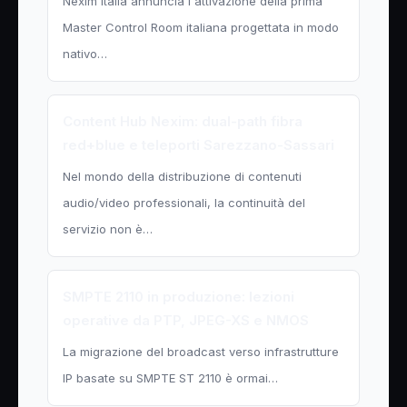
Nexim Italia annuncia l'attivazione della prima
Master Control Room italiana progettata in modo
nativo…
Content Hub Nexim: dual-path fibra
red+blue e teleporti Sarezzano-Sassari
Nel mondo della distribuzione di contenuti
audio/video professionali, la continuità del
servizio non è…
SMPTE 2110 in produzione: lezioni
operative da PTP, JPEG-XS e NMOS
La migrazione del broadcast verso infrastrutture
IP basate su SMPTE ST 2110 è ormai…