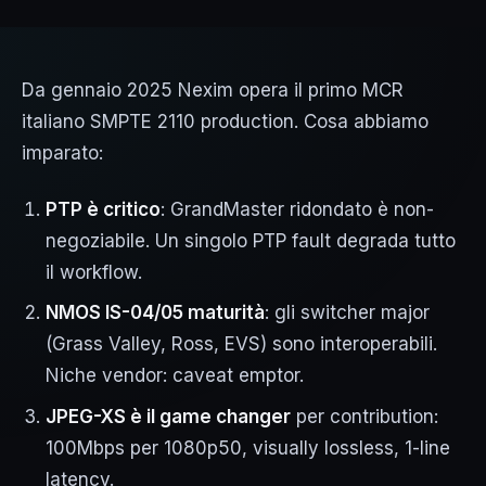
Da gennaio 2025 Nexim opera il primo MCR
italiano SMPTE 2110 production. Cosa abbiamo
imparato:
PTP è critico
: GrandMaster ridondato è non-
negoziabile. Un singolo PTP fault degrada tutto
il workflow.
NMOS IS-04/05 maturità
: gli switcher major
(Grass Valley, Ross, EVS) sono interoperabili.
Niche vendor: caveat emptor.
JPEG-XS è il game changer
per contribution:
100Mbps per 1080p50, visually lossless, 1-line
latency.