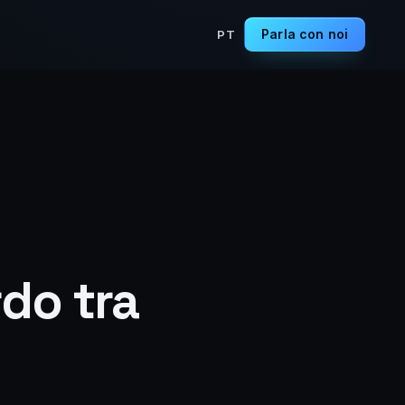
Parla con noi
PT
rdo tra