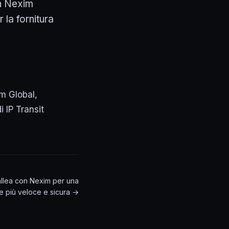
on Nexim
 la fornitura
m Global,
i IP Transit
 allea con Nexim per una
 più veloce e sicura →